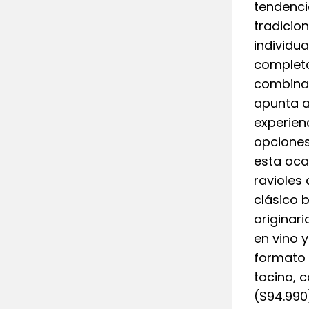
tendenci
tradicio
individu
completo
combinan
apunta a
experien
opciones
esta oca
ravioles
clásico 
originar
en vino 
formato 
tocino, 
($94.990