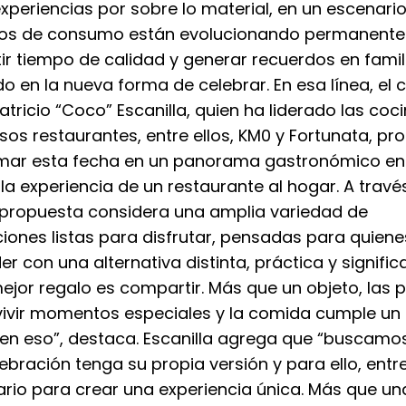
experiencias por sobre lo material, en un escenar
tos de consumo están evolucionando permanent
r tiempo de calidad y generar recuerdos en famil
o en la nueva forma de celebrar. En esa línea, el 
atricio “Coco” Escanilla, quien ha liderado las coc
osos restaurantes, entre ellos, KM0 y Fortunata, p
mar esta fecha en un panorama gastronómico en
 la experiencia de un restaurante al hogar. A travé
 propuesta considera una amplia variedad de
iones listas para disfrutar, pensadas para quien
r con una alternativa distinta, práctica y significa
mejor regalo es compartir. Más que un objeto, las
vivir momentos especiales y la comida cumple un 
 en eso”, destaca. Escanilla agrega que “buscamo
ebración tenga su propia versión y para ello, en
ario para crear una experiencia única. Más que un