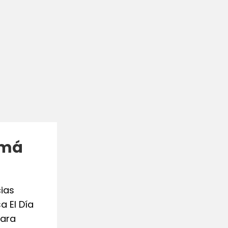
amá
cias
 El Día
para