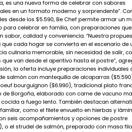
a, es una nueva forma de celebrar con sabores
nales en un formato moderno y sorprendente”. Co
ales desde los $5.590, Be Chef permite armar un 
 para celebrar en familia, con preparaciones que
 sabor, calidad y conveniencia. “Nuestra propue
 que cada hogar se convierta en el escenario de 
cia culinaria memorable, sin necesidad de salir, c
 que van desde el aperitivo hasta el postre”, agre
sión, la oferta incluye preparaciones individuales
 de salmón con mantequilla de alcaparras ($5.590)
boeuf bourguignon ($6.990), tradicional plato fran
io de Borgoña, elaborado con carne de vacuno m
y cocida a fuego lento. También destacan alternat
familiar, como el filete envuelto en hierbas y lámi
con seis acompañamientos y opciones de postre
), o el strudel de salmón, preparado con masa filo