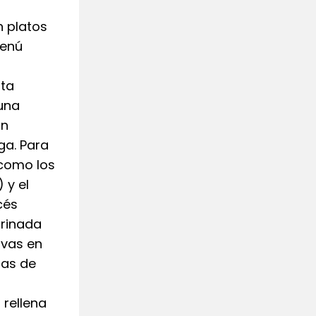
n platos
menú
sta
una
on
ga. Para
 como los
 y el
cés
arinada
ivas en
nas de
 rellena