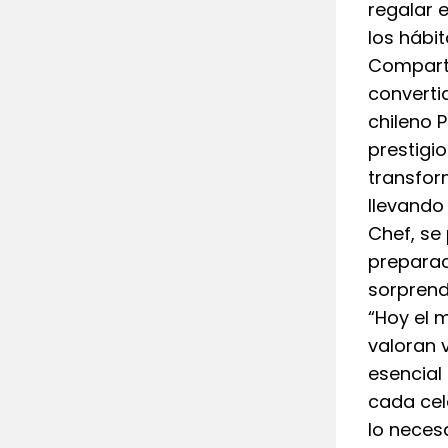
regalar 
los hábi
Comparti
convertid
chileno P
prestigi
transfor
llevando
Chef, se
preparac
sorprende
“Hoy el 
valoran 
esencial
cada cel
lo neces