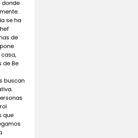
io donde
emente.
ia se ha
chef
inas de
ropone
 casa,
s de Be
es buscan
tiva.
 personas
rol
s que
tregamos
a